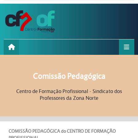
Ir para o conteúdo principal
Comissão Pedagógica
Centro de Formação Profissional - Sindicato dos
Professores da Zona Norte
COMISSÃO PEDAGÓGICA do CENTRO DE FORMAÇÃO
PROFISSIONAL