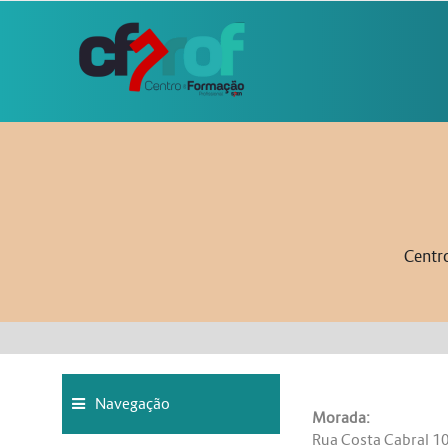
Ir para o conteúdo principal
Centro
Blocos
Ignorar Navegação
Navegação
Morada:
Rua Costa Cabral 1