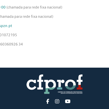
0 00
(chamada para rede fixa nacional)
hamada para rede fixa nacional)
pzn.pt
01072195
360360926 34