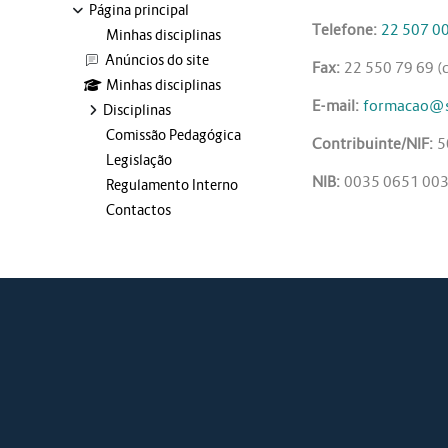
Página principal
Telefone:
22 507 0
Minhas disciplinas
Anúncios do site
Fax:
22 550 79 69 (c
Minhas disciplinas
E-mail:
formacao@s
Disciplinas
Comissão Pedagógica
Contribuinte/NIF:
5
Legislação
NIB:
0035 0651 00
Regulamento Interno
Contactos
Blocos adicionais